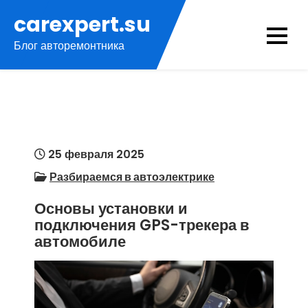
Перейти
carexpert.su
к
Блог авторемонтника
содержимому
25 февраля 2025
Разбираемся в автоэлектрике
Основы установки и
подключения GPS-трекера в
автомобиле